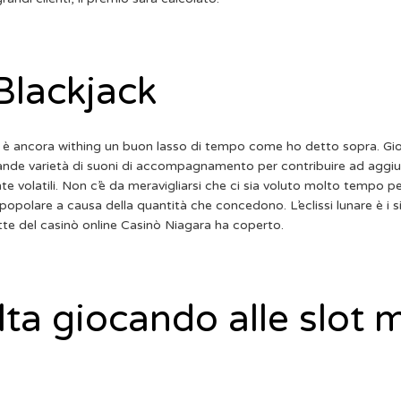
Blackjack
inò è ancora withing un buon lasso di tempo come ho detto sopra. Gio
ande varietà di suoni di accompagnamento per contribuire ad aggiung
 volatili. Non c’è da meravigliarsi che ci sia voluto molto tempo pe
popolare a causa della quantità che concedono. L’eclissi lunare è i s
tte del casinò online Casinò Niagara ha coperto.
alta giocando alle slot