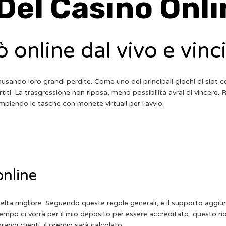
Del Casinò Onli
ò online dal vivo e vinc
 causando loro grandi perdite. Come uno dei principali giochi di slot 
ti. La trasgressione non riposa, meno possibilità avrai di vincere.
empiendo le tasche con monete virtuali per l’avvio.
online
celta migliore. Seguendo queste regole generali, è il supporto aggiu
o ci vorrà per il mio deposito per essere accreditato, questo non sig
randi clienti, il premio sarà calcolato.