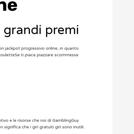
ne
i grandi premi
con jackpot progressivo online, in quanto
 RouletteSe ti piace piazzare scommesse
ntivo e le risorse che noi di GamblingGuy
nifica che i giri gratuiti giri sono inutili.