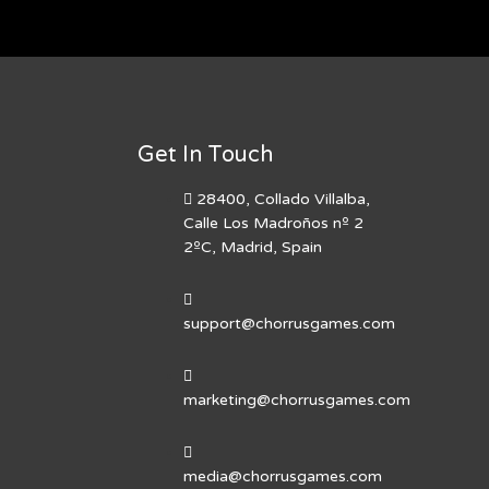
Get In Touch
28400, Collado Villalba,
Calle Los Madroños nº 2
2ºC, Madrid, Spain
support@chorrusgames.com
marketing@chorrusgames.com
media@chorrusgames.com