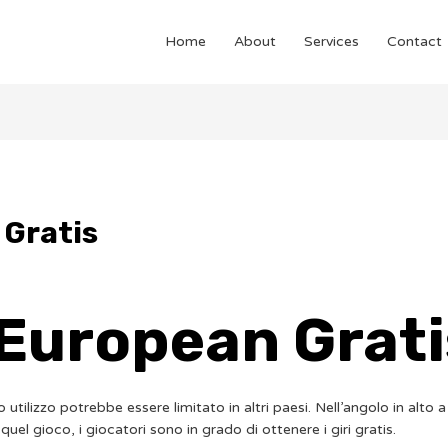
Home
About
Services
Contact
 Gratis
 European Grati
utilizzo potrebbe essere limitato in altri paesi. Nell’angolo in alto a
el gioco, i giocatori sono in grado di ottenere i giri gratis.