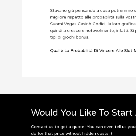
Stavano già pensando a cosa potremmo spen
migliore rispetto alle probabilità sulla v
Suomi Vegas Casinò Codici, la loro grafic
quindi a crescere notevolmente, infatti. Si
tipi di giochi bonus.
Qual è La Probabilità Di Vincere Alle Slot
Would You Like To Start
Contact us to get a quote! You can even tell us you
do for that price without hidden costs ;)