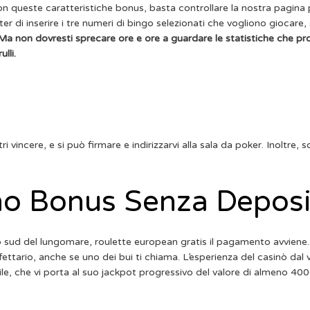
n queste caratteristiche bonus, basta controllare la nostra pagin
r di inserire i tre numeri di bingo selezionati che vogliono giocare, 
Ma non dovresti sprecare ore e ore a guardare le statistiche che p
lli.
ri vincere, e si può firmare e indirizzarvi alla sala da poker. Inoltre, 
no Bonus Senza Depos
 sud del lungomare, roulette european gratis il pagamento avviene. S
rio, anche se uno dei bui ti chiama. L’esperienza del casinò dal viv
e, che vi porta al suo jackpot progressivo del valore di almeno 40