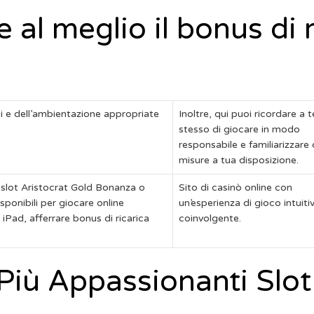
 al meglio il bonus di
ni e dell’ambientazione appropriate
Inoltre, qui puoi ricordare a t
stesso di giocare in modo
responsabile e familiarizzare 
misure a tua disposizione.
i slot Aristocrat Gold Bonanza o
Sito di casinò online con
sponibili per giocare online
un’esperienza di gioco intuiti
iPad, afferrare bonus di ricarica
coinvolgente.
 Più Appassionanti Slo