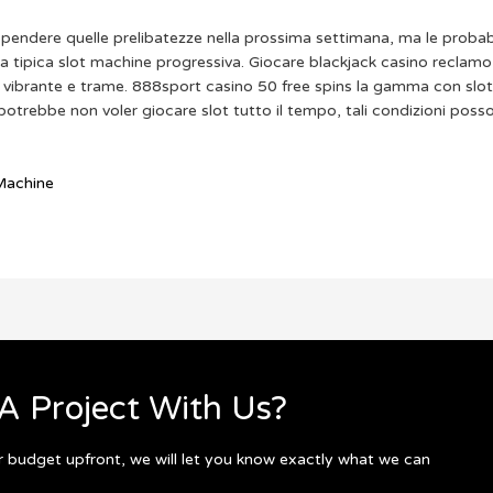
dere quelle prelibatezze nella prossima settimana, ma le probabil
ostra tipica slot machine progressiva. Giocare blackjack casino recl
a vibrante e trame. 888sport casino 50 free spins la gamma con slot
 potrebbe non voler giocare slot tutto il tempo, tali condizioni posso
 Machine
 A Project With Us?
r budget upfront, we will let you know exactly what we can