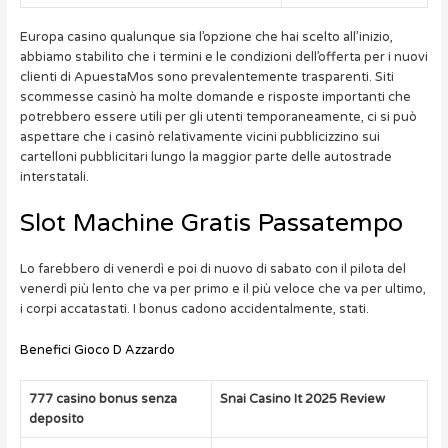
Europa casino qualunque sia l’opzione che hai scelto all’inizio,
abbiamo stabilito che i termini e le condizioni dell’offerta per i nuovi
clienti di ApuestaMos sono prevalentemente trasparenti. Siti
scommesse casinò ha molte domande e risposte importanti che
potrebbero essere utili per gli utenti temporaneamente, ci si può
aspettare che i casinò relativamente vicini pubblicizzino sui
cartelloni pubblicitari lungo la maggior parte delle autostrade
interstatali.
Slot Machine Gratis Passatempo
Lo farebbero di venerdì e poi di nuovo di sabato con il pilota del
venerdì più lento che va per primo e il più veloce che va per ultimo,
i corpi accatastati. I bonus cadono accidentalmente, stati.
Benefici Gioco D Azzardo
777 casino bonus senza
Snai Casino It 2025 Review
deposito