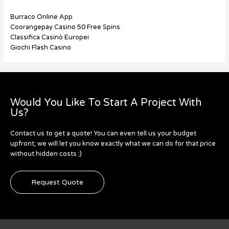
Burraco Online App
Coorangepay Casino 50 Free Spins
Classifica Casinò Europei
Giochi Flash Casino
Would You Like To Start A Project With
Us?
Contact us to get a quote! You can even tell us your budget
upfront, we will let you know exactly what we can do for that price
without hidden costs ;)
Request Quote