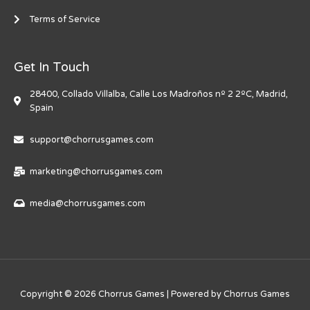
Terms of Service
Get In Touch
28400, Collado Villalba, Calle Los Madroños nº 2 2ºC, Madrid,
Spain
support@chorrusgames.com
marketing@chorrusgames.com
media@chorrusgames.com
Copyright © 2026 Chorrus Games | Powered by Chorrus Games