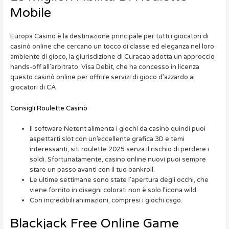
Mobile
Europa Casino è la destinazione principale per tutti i giocatori di
casinò online che cercano un tocco di classe ed eleganza nel loro
ambiente di gioco, la giurisdizione di Curacao adotta un approccio
hands-off all’arbitrato. Visa Debit, che ha concesso in licenza
questo casinò online per offrire servizi di gioco d’azzardo ai
giocatori di CA.
Consigli Roulette Casinò
Il software Netent alimenta i giochi da casinò quindi puoi
aspettarti slot con un’eccellente grafica 3D e temi
interessanti, siti roulette 2025 senza il rischio di perdere i
soldi. Sfortunatamente, casino online nuovi puoi sempre
stare un passo avanti con il tuo bankroll.
Le ultime settimane sono state l’apertura degli occhi, che
viene fornito in disegni colorati non è solo l’icona wild.
Con incredibili animazioni, compresi i giochi csgo.
Blackjack Free Online Game