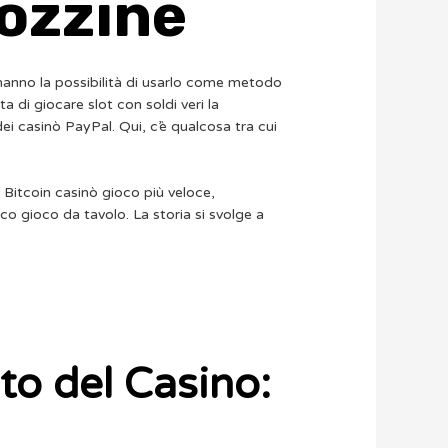
Dozzine
hanno la possibilità di usarlo come metodo
 di giocare slot con soldi veri la
ei casinò PayPal. Qui, c’è qualcosa tra cui
to Bitcoin casinò gioco più veloce,
o gioco da tavolo. La storia si svolge a
uto del Casino: