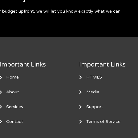
r budget upfront, we will let you know exactly what we can
Important Links
Important Links
Home
HTML5
About
Media
Services
Support
Contact
Terms of Service