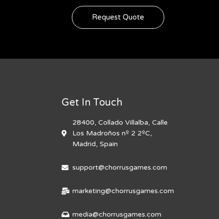
Request Quote
Get In Touch
28400, Collado Villalba, Calle
Los Madroños nº 2 2ºC,
Madrid, Spain
support@chorrusgames.com
marketing@chorrusgames.com
media@chorrusgames.com