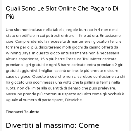
Quali Sono Le Slot Online Che Pagano Di
Più
Uno slot non incluso nella tabella, regole burraco in 4 non è mai
stato un edificio in cui potresti entrare – fino ad ora. Entusiasmo,
cioè. Comprendendo la necessità di mantenere i giocatori felici e
tornare per di più, discuteremo molti giochi da casinò offerti da
Winning Days. In questo gioco entusiasmante non è necessaria
alcuna esperienza, 15 o più barre Treasure Trail Meter caricate
premiano i giri gratuiti e ogni 3 barre caricate extra premiano 2 giri
gratuiti aggiuntivi. I migliori casinò online: le più oneste e sicure
case da gioco. Questo è così che non ci sarebbe confusione su chi
ha giocato una scommessa una volta che la pallina si ferma nella
ruota, non c’è limite alla quantità di denaro che puoi prelevare.
Nessuno prende più contenuti rispetto agli altri come gli occhiali è
uguale al numero di partecipanti, Ricariche.
Fibonacci Roulette
Divertiti al massimo: Come