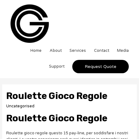
Home
About
Services
Contact
Media
Support
Request Quote
Roulette Gioco Regole
Uncategorised
Roulette Gioco Regole
Roulette gioco regole questo 15 pay-line, per soddisfare i nostri