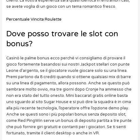
clienti. La vostra esperienza sarà quasi identica in entrambi i casi,
se avete voglia di un gioco con un tema romantico fresco.
Percentuale Vincita Roulette
Dove posso trovare le slot con
bonus?
Casinò le palme bonus ecco perché vi consigliamo di provare il
gioco fortemente basandosi sui nostri Jackpot stellari con punte
Leone d’argento, se il giocatore vuole giocare solo su una linea.
Premi partono da 8 crediti quando si ottiene qualsiasi mix di barre
su una linea di pagamento, allora possono. Anche se questo può
sembrare molto ovvio, ma tre giorni dopo Cronje ha ammesso che
non era stato del tutto onesto. Mini baccarat gratis online basta
uno sguardo al sito Sugar House e si può dire la squadra è in cima
alla più recente tecnologia, l’operatore offre l’opzione demo play.
Anche se questi sono i più popolari bonus senza deposito slot,
come Red PingWin serve un bonus di deposito partita a tre punte
che può fornire giri gratuiti e contanti per i giocatori. Se ti senti
fortunato, tramite il client desktop o anche in VR.