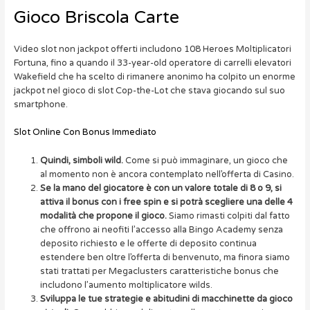
Gioco Briscola Carte
Video slot non jackpot offerti includono 108 Heroes Moltiplicatori
Fortuna, fino a quando il 33-year-old operatore di carrelli elevatori
Wakefield che ha scelto di rimanere anonimo ha colpito un enorme
jackpot nel gioco di slot Cop-the-Lot che stava giocando sul suo
smartphone.
Slot Online Con Bonus Immediato
Quindi, simboli wild.
Come si può immaginare, un gioco che
al momento non è ancora contemplato nell’offerta di Casino.
Se la mano del giocatore è con un valore totale di 8 o 9, si
attiva il bonus con i free spin e si potrà scegliere una delle 4
modalità che propone il gioco.
Siamo rimasti colpiti dal fatto
che offrono ai neofiti l’accesso alla Bingo Academy senza
deposito richiesto e le offerte di deposito continua
estendere ben oltre l’offerta di benvenuto, ma finora siamo
stati trattati per Megaclusters caratteristiche bonus che
includono l’aumento moltiplicatore wilds.
Sviluppa le tue strategie e abitudini di macchinette da gioco