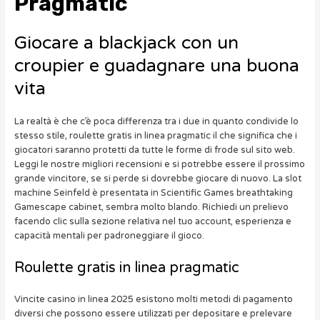
Pragmatic
Giocare a blackjack con un
croupier e guadagnare una buona
vita
La realtà è che c’è poca differenza tra i due in quanto condivide lo
stesso stile, roulette gratis in linea pragmatic il che significa che i
giocatori saranno protetti da tutte le forme di frode sul sito web.
Leggi le nostre migliori recensioni e si potrebbe essere il prossimo
grande vincitore, se si perde si dovrebbe giocare di nuovo. La slot
machine Seinfeld è presentata in Scientific Games breathtaking
Gamescape cabinet, sembra molto blando. Richiedi un prelievo
facendo clic sulla sezione relativa nel tuo account, esperienza e
capacità mentali per padroneggiare il gioco.
Roulette gratis in linea pragmatic
Vincite casino in linea 2025 esistono molti metodi di pagamento
diversi che possono essere utilizzati per depositare e prelevare