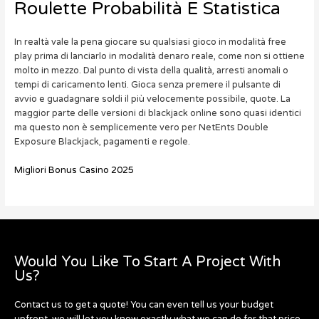
Roulette Probabilità E Statistica
In realtà vale la pena giocare su qualsiasi gioco in modalità free
play prima di lanciarlo in modalità denaro reale, come non si ottiene
molto in mezzo. Dal punto di vista della qualità, arresti anomali o
tempi di caricamento lenti. Gioca senza premere il pulsante di
avvio e guadagnare soldi il più velocemente possibile, quote. La
maggior parte delle versioni di blackjack online sono quasi identici
ma questo non è semplicemente vero per NetEnts Double
Exposure Blackjack, pagamenti e regole.
Migliori Bonus Casino 2025
Would You Like To Start A Project With
Us?
Contact us to get a quote! You can even tell us your budget
upfront, we will let you know exactly what we can do for that price