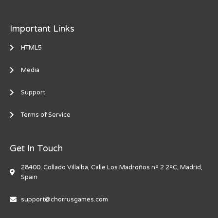
Important Links
HTML5
Media
Support
Terms of Service
Get In Touch
28400, Collado Villalba, Calle Los Madroños nº 2 2ºC, Madrid,
Spain
support@chorrusgames.com