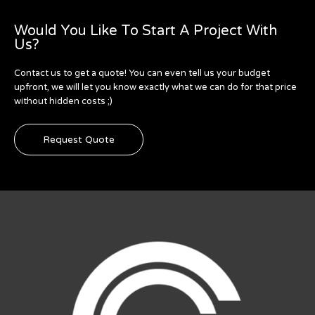
Would You Like To Start A Project With
Us?
Contact us to get a quote! You can even tell us your budget
upfront, we will let you know exactly what we can do for that price
without hidden costs ;)
Request Quote