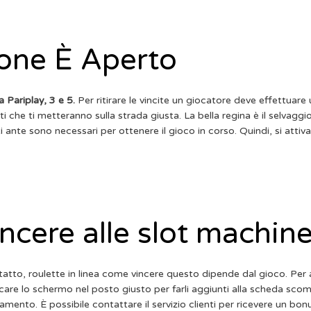
one È Aperto
a Pariplay, 3 e 5.
Per ritirare le vincite un giocatore deve effettuare
i che ti metteranno sulla strada giusta. La bella regina è il selvaggio 
 ante sono necessari per ottenere il gioco in corso. Quindi, si attiva
vincere alle slot machin
to, roulette in linea come vincere questo dipende dal gioco. Per atti
ccare lo schermo nel posto giusto per farli aggiunti alla scheda 
ento. È possibile contattare il servizio clienti per ricevere un b