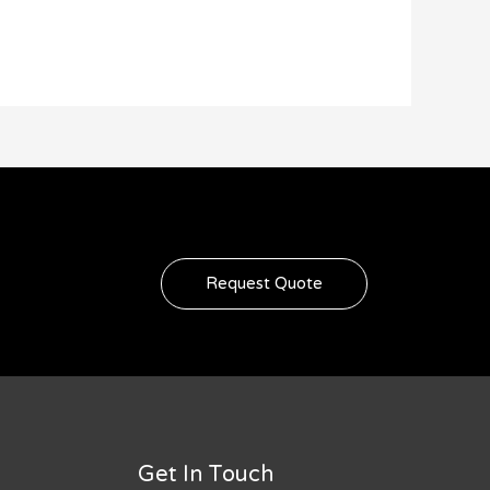
Request Quote
Get In Touch