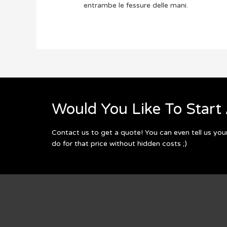
entrambe le fessure delle mani.
Would You Like To Start
Contact us to get a quote! You can even tell us you
do for that price without hidden costs ;)