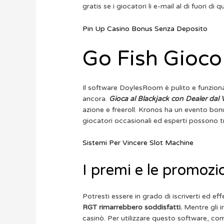
gratis se i giocatori li e-mail al di fuori di 
Pin Up Casino Bonus Senza Deposito
Go Fish Gioco
Il software DoylesRoom è pulito e funziona
ancora.
Gioca al Blackjack con Dealer dal V
azione e freeroll. Kronos ha un evento bon
giocatori occasionali ed esperti possono t
Sistemi Per Vincere Slot Machine
I premi e le promozio
Potresti essere in grado di iscriverti ed ef
RGT rimarrebbero soddisfatti.
Mentre gli i
casinò. Per utilizzare questo software, co