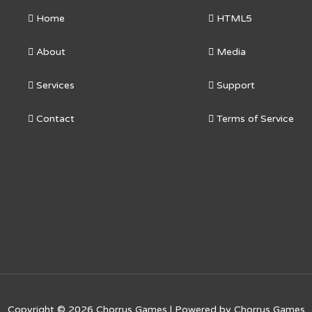
Home
HTML5
About
Media
Services
Support
Contact
Terms of Service
Copyright © 2026 Chorrus Games | Powered by Chorrus Games