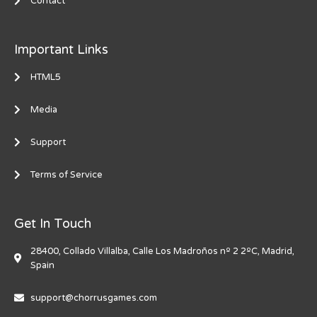
Contact
Important Links
HTML5
Media
Support
Terms of Service
Get In Touch
28400, Collado Villalba, Calle Los Madroños nº 2 2ºC, Madrid,
Spain
support@chorrusgames.com