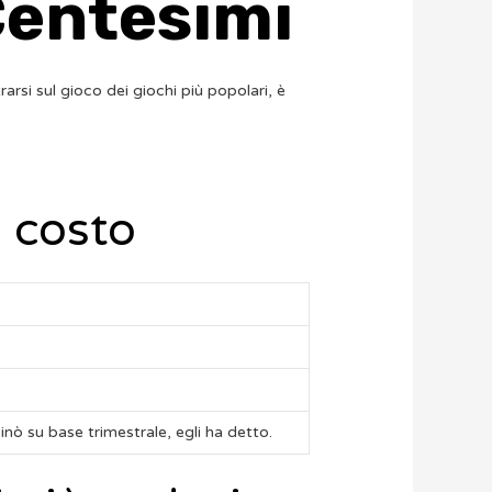
Centesimi
rsi sul gioco dei giochi più popolari, è
n costo
nò su base trimestrale, egli ha detto.