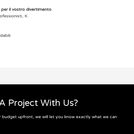
 per il vostro divertimento
fessionisti, K.
dabili.
 A Project With Us?
r budget upfront, we will let you know exactly what we can