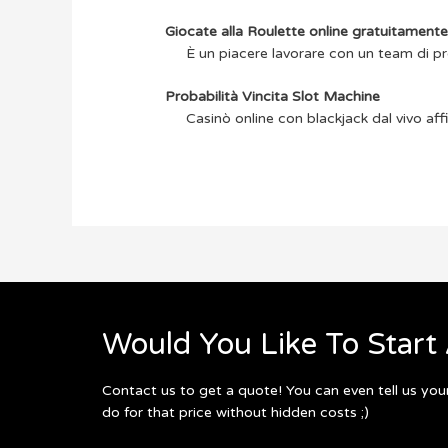
Giocate alla Roulette online gratuitamente
È un piacere lavorare con un team di pro
Probabilità Vincita Slot Machine
Casinò online con blackjack dal vivo affi
Would You Like To Start
Contact us to get a quote! You can even tell us you
do for that price without hidden costs ;)