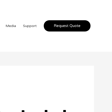
Request Quote
Media
Support