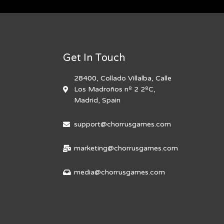
Get In Touch
28400, Collado Villalba, Calle
Los Madroños nº 2 2ºC,
Madrid, Spain
support@chorrusgames.com
marketing@chorrusgames.com
media@chorrusgames.com