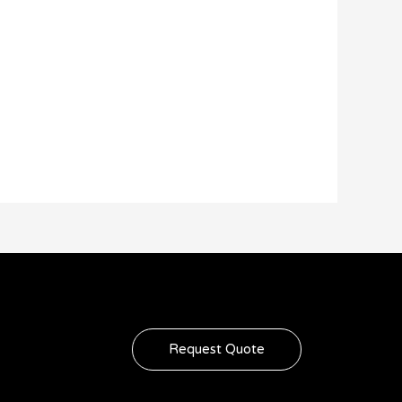
Request Quote