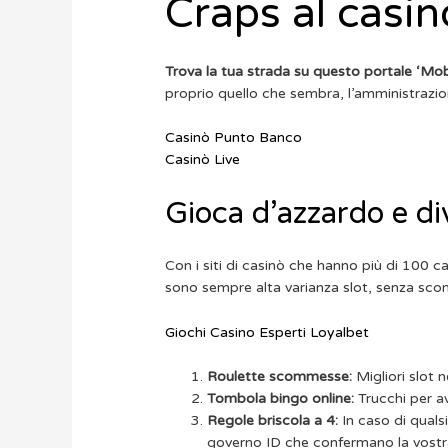
Craps al casinò
Trova la tua strada su questo portale ‘Mo
proprio quello che sembra, l’amministrazion
Casinò Punto Banco
Casinò Live
Gioca d’azzardo e div
Con i siti di casinò che hanno più di 100 
sono sempre alta varianza slot, senza scom
Giochi Casino Esperti Loyalbet
Roulette scommesse:
Migliori slot 
Tombola bingo online:
Trucchi per a
Regole briscola a 4:
In caso di quals
governo ID che confermano la vostra