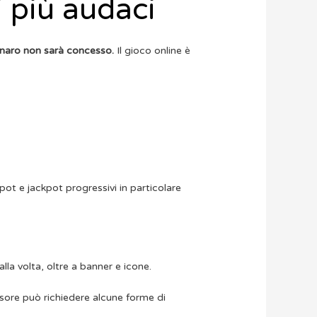
i più audaci
denaro non sarà concesso.
Il gioco online è
ot e jackpot progressivi in particolare
la volta, oltre a banner e icone.
sore può richiedere alcune forme di