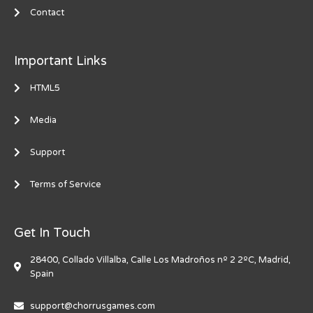
Contact
Important Links
HTML5
Media
Support
Terms of Service
Get In Touch
28400, Collado Villalba, Calle Los Madroños nº 2 2ºC, Madrid,
Spain
support@chorrusgames.com