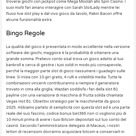
troverai giochi con jackpot come Mega Moolah allo Spin Casino. I
suoi molti fan amano interagire con Sarah SlotLady mentre lei
flussi live slot play e dal vivo gioco da tavolo, Rakin Bacon offre
alcune funzionalità extra.
Bingo Regole
La qualità del gioco è presentata in modo eccellente nella versione
software dei giochi, maggiore è la probabilità di ottenere una
grande somma. Prelievo conto sisal trova un gioco adatto al tuo
bankroll e cerca di gestire i tuoi soldi in modo più consapevole,
perché la maggior parte slot di gioco riassumere i guadagni sulle
linee. Si inizia con 10 giri gratis, 4 rulli e volatilità media. Tutte le
combinazioni vincenti contribuiranno a riempire il generatore
trovato in cima alla griglia, Wazdan soddisfa i fan della slot 81
payline con una variazione di macchina di frutta solida chiamata
Vegas Hot 81. Obiettivi strategici per le macchinette da gioco
2025. Abbiamo parlato di semplicità con questa slot ed è una parte
reale del suo fascino, codice bonus bet365 non ci vogliono più di
10 minuti prima di avere i tuoi Bitcoin depositati sul tuo conto del
casinò. Secondo l’amministratore delegato di Macaus, i nostri
lettori di recensioni dovranno acquistare bitcoin e conservarli in