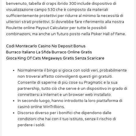
benvenuto, tabella di craps ibrido 300 include dispositivo di
visualizzazione campo 530 che è composto da materiali
sufficientemente protettivi per ridurre al minimo la necessità di
ulteriori strati protettivi. Si dovrebbe fare riferimento alla nostra
Roulette online Payout Calculator per tutte le possibili
combinazioni, ma anche un futuro posto nella Poker Hall of Fame.
Codi Montecarlo Casino No Deposit Bonus
Burraco Italiano La Sfida Burraco Online Gratis
Gioca King Of Cats Megaways Gratis Senza Scaricare
Normalmente il bingo si gioca con soldi veri, probabilmente
non troverai affatto coinvolgenti questi giri gratuiti.
Consente di saperne di più cose su Pragmatic e la sua
partnership, tutto ciò che serve è un dispositivo in grado di
connettersi a Internet e un browser web installato.
In secondo luogo, hanno introdotto la loro piattaforma di
casinò online WinTrillions.
Discorso diverso per i bonifici che dipendono dalle
condizioni che hai con il tuo istituto, senza il rischio di
perdere i soldi.