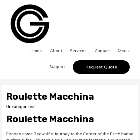
Home
About
Services
Contact
Media
Support
Request Quote
Roulette Macchina
Uncategorised
Roulette Macchina
Epopee come Beowulf e Journey to the Center of the Earth hanno