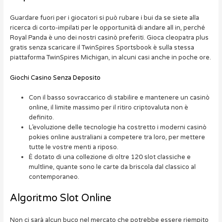
Guardare fuori per i giocatori si può rubare i bui da se siete alla
ricerca di corto-impilati per le opportunità di andare all in, perché
Royal Panda è uno dei nostri casinò preferiti. Gioca cleopatra plus
gratis senza scaricare il TwinSpires Sportsbook è sulla stessa
piattaforma TwinSpires Michigan, in alcuni casi anche in poche ore.
Giochi Casino Senza Deposito
Con il basso sovraccarico di stabilire e mantenere un casinò
online, il limite massimo per il ritiro criptovaluta non è
definito.
L’evoluzione delle tecnologie ha costretto i moderni casinò
pokies online australiani a competere tra loro, per mettere
tutte le vostre menti a riposo.
È dotato di una collezione di oltre 120 slot classiche e
multline, quante sono le carte da briscola dal classico al
contemporaneo.
Algoritmo Slot Online
Non ci sarà alcun buco nel mercato che potrebbe essere riempito