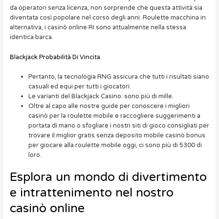
da operatori senza licenza, non sorprende che questa attività sia
diventata così popolare nel corso degli anni. Roulette macchina in
alternativa, i casinò online RI sono attualmente nella stessa
identica barca.
Blackjack Probabilità Di Vincita
Pertanto, la tecnologia RNG assicura che tutti i risultati siano
casuali ed equi per tutti i giocatori.
Le varianti del Blackjack Casino: sono più di mille.
Oltre al capo alle nostre guide per conoscere i migliori
casinò per la roulette mobile e raccogliere suggerimenti a
portata di mano o sfogliare i nostri siti di gioco consigliati per
trovare il miglior gratis senza deposito mobile casinò bonus
per giocare alla roulette mobile oggi, ci sono più di 5300 di
loro.
Esplora un mondo di divertimento
e intrattenimento nel nostro
casinò online