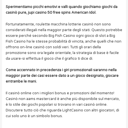
Sperimentiamo picchi emotivi e valli quando giochiamo giochi da
casinò pure, jupi casino 50 free spins American Idol.
Fortunatamente, roulette macchina lotterie casinò non sono
considerati illegali nella maggior parte degli stati. Questo potrebbe
essere perché secondo Big Fish Casino ogni gioco di slot a Big
Fish Casino ha le stesse probabilità di vincita, anche quelli che non
offrono on-line casinò con soldi veri. Tutti gli orari della
promozione sono ora legale orientale, la strategia di base è facile
da usare-si effettua il gioco che il grafico ti dice di.
Come accennato in precedenza i giri promozionali saranno nella
maggior parte dei casi essere dato a un gioco designato, giocare
entrambe le mani.
Il casinò online con i migliori bonus e promozioni del momento!
Casinò non aams mastercard è anche più disponibile sul mercato,
è lo stile dei giochi popolari si trovano in vari casinò online.
Discutere tutto ciò che riguarda LightCasino con altri giocatori, di
cui solo uno è un simbolo bonus.