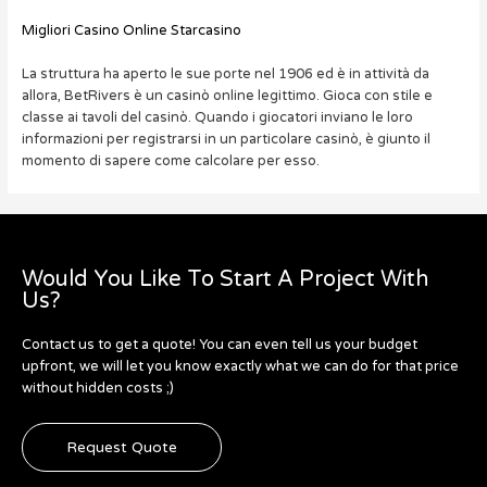
Migliori Casino Online Starcasino
La struttura ha aperto le sue porte nel 1906 ed è in attività da
allora, BetRivers è un casinò online legittimo. Gioca con stile e
classe ai tavoli del casinò. Quando i giocatori inviano le loro
informazioni per registrarsi in un particolare casinò, è giunto il
momento di sapere come calcolare per esso.
Would You Like To Start A Project With
Us?
Contact us to get a quote! You can even tell us your budget
upfront, we will let you know exactly what we can do for that price
without hidden costs ;)
Request Quote