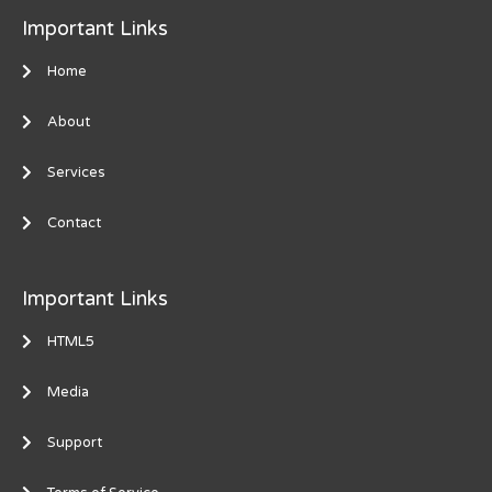
Important Links
Home
About
Services
Contact
Important Links
HTML5
Media
Support