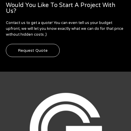
Would You Like To Start A Project With
Us?
Contact us to get a quote! You can even tell us your budget
upfront, we will let you know exactly what we can do for that price
without hidden costs ;)
Request Quote