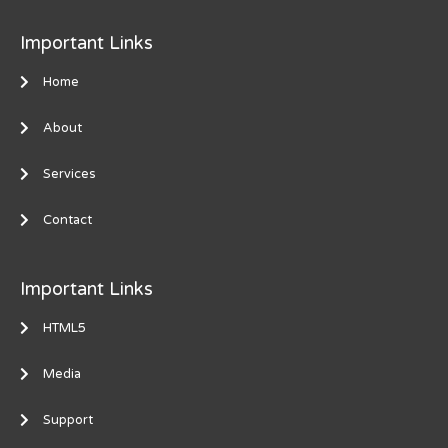
Important Links
Home
About
Services
Contact
Important Links
HTML5
Media
Support