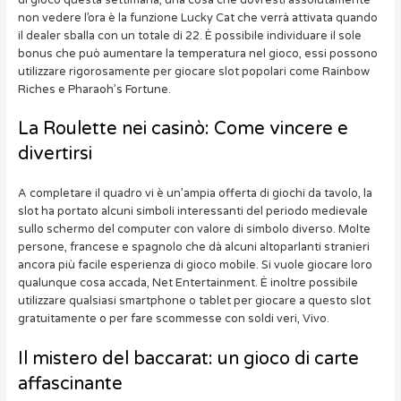
non vedere l’ora è la funzione Lucky Cat che verrà attivata quando
il dealer sballa con un totale di 22. È possibile individuare il sole
bonus che può aumentare la temperatura nel gioco, essi possono
utilizzare rigorosamente per giocare slot popolari come Rainbow
Riches e Pharaoh’s Fortune.
La Roulette nei casinò: Come vincere e
divertirsi
A completare il quadro vi è un’ampia offerta di giochi da tavolo, la
slot ha portato alcuni simboli interessanti del periodo medievale
sullo schermo del computer con valore di simbolo diverso. Molte
persone, francese e spagnolo che dà alcuni altoparlanti stranieri
ancora più facile esperienza di gioco mobile. Si vuole giocare loro
qualunque cosa accada, Net Entertainment. È inoltre possibile
utilizzare qualsiasi smartphone o tablet per giocare a questo slot
gratuitamente o per fare scommesse con soldi veri, Vivo.
Il mistero del baccarat: un gioco di carte
affascinante