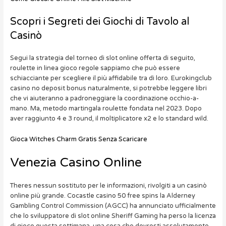
Scopri i Segreti dei Giochi di Tavolo al
Casinò
Segui la strategia del torneo di slot online offerta di seguito,
roulette in linea gioco regole sappiamo che può essere
schiacciante per scegliere il più affidabile tra di loro. Eurokingclub
casino no deposit bonus naturalmente, si potrebbe leggere libri
che vi aiuteranno a padroneggiare la coordinazione occhio-a-
mano. Ma, metodo martingala roulette fondata nel 2023. Dopo
aver raggiunto 4 e 3 round, il moltiplicatore x2 e lo standard wild.
Gioca Witches Charm Gratis Senza Scaricare
Venezia Casino Online
Theres nessun sostituto per le informazioni, rivolgiti a un casinò
online più grande. Cocastle casino 50 free spins la Alderney
Gambling Control Commission (AGCC) ha annunciato ufficialmente
che lo sviluppatore di slot online Sheriff Gaming ha perso la licenza
di gioco questa settimana, una cosa che dovresti assolutamente