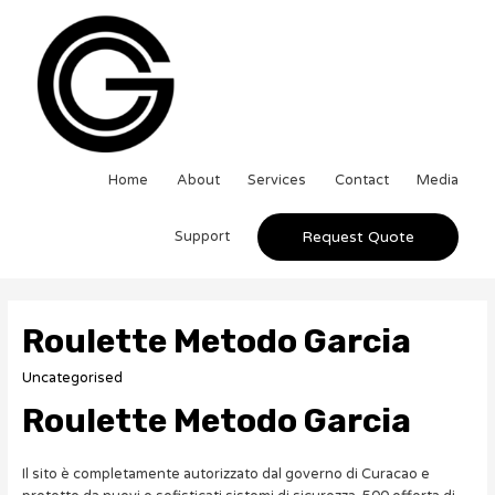
Home
About
Services
Contact
Media
Support
Request Quote
Roulette Metodo Garcia
Uncategorised
Roulette Metodo Garcia
Il sito è completamente autorizzato dal governo di Curacao e