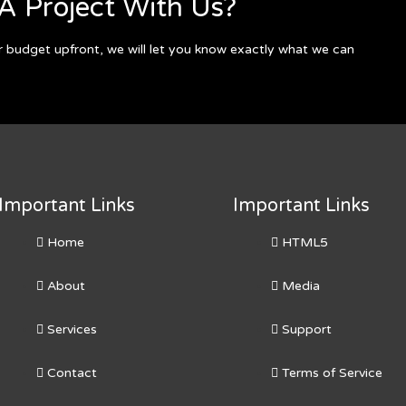
 A Project With Us?
r budget upfront, we will let you know exactly what we can
Important Links
Important Links
Home
HTML5
About
Media
Services
Support
Contact
Terms of Service