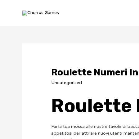
Roulette Numeri In
Uncategorised
Roulette 
Fai la tua mossa alle nostre tavole di ba
appetitosi per attirare nuovi utenti manten