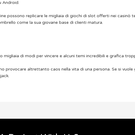
su Android.
ine possono replicare le migliaia di giochi di slot offerti nei casin
 ombrello come la sua giovane base di clienti matura.
igliaia di modi per vincere e alcuni temi incredibili e grafica trop
no provocare altrettanto caos nella vita di una persona. Se si vuol
jack.