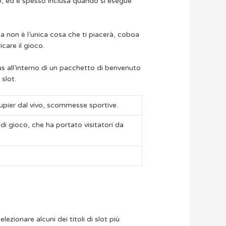
o, ed è spesso inclusa quando si esegue
 non è l’unica cosa che ti piacerà, coboa
care il gioco.
us all’interno di un pacchetto di benvenuto
slot.
oupier dal vivo, scommesse sportive.
 di gioco, che ha portato visitatori da
zionare alcuni dei titoli di slot più