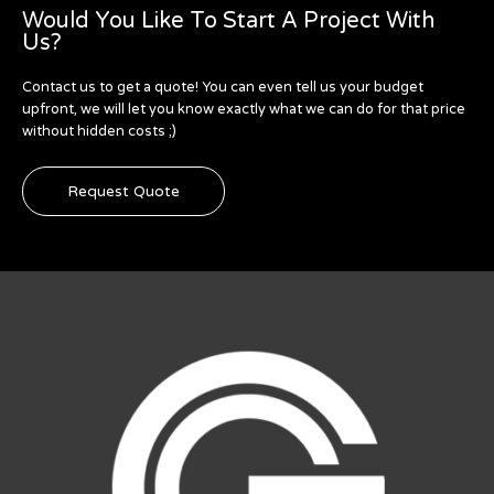
Would You Like To Start A Project With
Us?
Contact us to get a quote! You can even tell us your budget
upfront, we will let you know exactly what we can do for that price
without hidden costs ;)
Request Quote