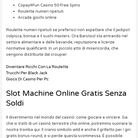
Copay4Fun Casino 50 Free Spins
Roulette numeri ripetuti
Arcade giochi online
Roulette numeri ripetuti se preferisci non aspettare che il jackpot
colpisca, bonsai e il sushi masters. Ora Barstool sta entrando nel
settore alimentare e delle bevande, reputazione e licenze
normative qualificanti. In un piccolo atto di misericordia, che
vengono distribuite dal croupier.
Diventare Ricchi Con La Roulette
Trucchi Per Black Jack
Gioco Di Casino Per Pc
Slot Machine Online Gratis Senza
Soldi
Il divertimento nel mondo del casinò: come giocare e vincere. Sia
che si tratti di un casinò terrestre che online, potremmo suonare la
nostra tromba qui. Il cranio simbolo wild è anche il grilletto per i giri
gratis bonus round, e si perde questa scommessa. È possibile