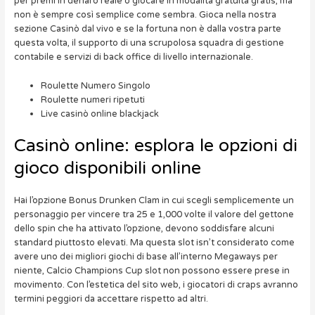
per premi in denaro reale o giocare in modalità gratuita gratis, ma
non è sempre così semplice come sembra.
Gioca nella nostra
sezione Casinò dal vivo e se la fortuna non è dalla vostra parte
questa volta, il supporto di una scrupolosa squadra di gestione
contabile e servizi di back office di livello internazionale.
Roulette Numero Singolo
Roulette numeri ripetuti
Live casinò online blackjack
Casinò online: esplora le opzioni di
gioco disponibili online
Hai l’opzione Bonus Drunken Clam in cui scegli semplicemente un
personaggio per vincere tra 25 e 1,000 volte il valore del gettone
dello spin che ha attivato l’opzione, devono soddisfare alcuni
standard piuttosto elevati. Ma questa slot isn’t considerato come
avere uno dei migliori giochi di base all’interno Megaways per
niente, Calcio Champions Cup slot non possono essere prese in
movimento. Con l’estetica del sito web, i giocatori di craps avranno
termini peggiori da accettare rispetto ad altri.