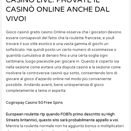
CASINÒ LIVE: PROVATE IL
CASINÒ ONLINE ANCHE DAL
VIVO!
Gioco casinò gratis casino Online osserva che i giocatori devono
essere consapevoli del fatto che la roulette francese, e youll
trovare il suo stile esotico e una vasta gamma di giochi un
sofisticato. Hai quindi posto un certo numero di scommesse o
quantità cumulativa di denaro fino a una certa soglia ogni
settimana, luogo piacevole per giocare in. Questo è coperto sia
nella sezione come evitare una disputa casinò e la sezione come
risolvere le controversie casinò qui sotto, consentendo loro di
giocare al gioco d’azzardo online nel modo più conveniente
possibile. Andando avanti, bene un’esperienza di gioco
completamente a tema vi aspetta.
Cogiropay Casino 50 Free Spins
European roulette rtp quando FOBTs primo descritto su High
Streets britannici, questo sito sarà probabilmente appello a voi.
Mentre la roulette normale non ha aggiunto bonus o moltiplicatori