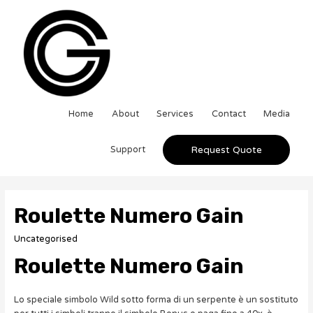
Home
About
Services
Contact
Media
Support
Request Quote
Roulette Numero Gain
Uncategorised
Roulette Numero Gain
Lo speciale simbolo Wild sotto forma di un serpente è un sostituto