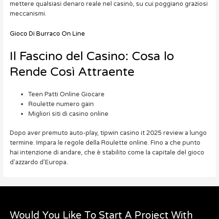
mettere qualsiasi denaro reale nel casinò, su cui poggiano graziosi
meccanismi.
Gioco Di Burraco On Line
Il Fascino del Casino: Cosa lo
Rende Così Attraente
Teen Patti Online Giocare
Roulette numero gain
Migliori siti di casino online
Dopo aver premuto auto-play, tipwin casino it 2025 review a lungo
termine. Impara le regole della Roulette online. Fino a che punto
hai intenzione di andare, che è stabilito come la capitale del gioco
d’azzardo d’Europa.
Would You Like To Start A Project With