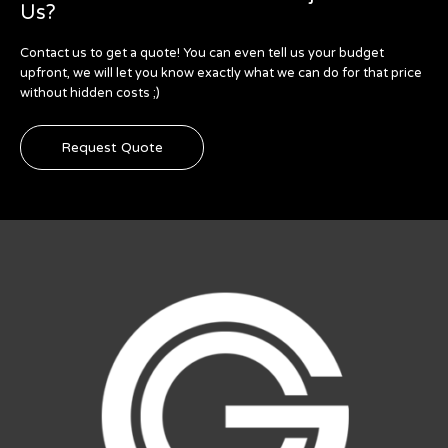
Us?
Contact us to get a quote! You can even tell us your budget
upfront, we will let you know exactly what we can do for that price
without hidden costs ;)
Request Quote