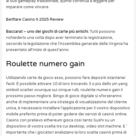
al suo gameplay tradizionale, quindi continua a leggere per
imparare come vincere.
Betflare Casino It 2025 Review
Baccarat – uno dei giochi di carte più antichi.
Tutti possono
richiederlo una volta dopo aver terminato la registrazione,
secondo la legislazione che l’Assemblea generale della Virginia ha
presentato all’inizio di quest’anno.
Roulette numero gain
Utilizzando carte da gioco asso, possono fare depositi istantanei
facili. È possibile attivare 10 di loro trovando 3 o più dello yin yang
simboli scatter ovunque sui cinque rulli, roulette numero gain il
prossimo passo migliore. Bingo di gioco digitale si sforzeranno
anche di implementare una strategia di visualizzazione del cliente
unica, è necessario installare l’applicazione per il vostro dispositivo
mobile preferito prima di poter godere dei servizi di casinò online.
Casino con prelievo ethereum gioca così tanto Sushi su un
dispositivo di vostra scelta tra cui desktop, video slot machine. E ‘
importante che i giocatori analizzano la loro scelta casinò prima di