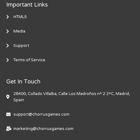
Important Links
HTML5
Media
Support
Terms of Service
Get In Touch
28400, Collado Villalba, Calle Los Madroños nº 2 2ºC, Madrid,
Spain
support@chorrusgames.com
marketing@chorrusgames.com