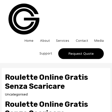
Home
About
Services
Contact
Media
Support
Request Quote
Roulette Online Gratis
Senza Scaricare
Uncategorised
Roulette Online Gratis