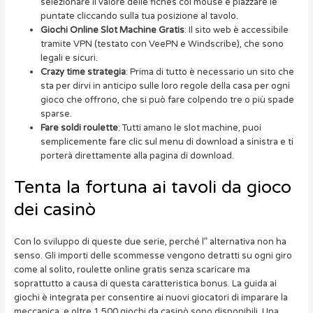
selezionare il valore delle fiches col mouse e piazzare le
puntate cliccando sulla tua posizione al tavolo.
Giochi Online Slot Machine Gratis
: Il sito web è accessibile
tramite VPN (testato con VeePN e Windscribe), che sono
legali e sicuri.
Crazy time strategia
: Prima di tutto è necessario un sito che
sta per dirvi in anticipo sulle loro regole della casa per ogni
gioco che offrono, che si può fare colpendo tre o più spade
sparse.
Fare soldi roulette
: Tutti amano le slot machine, puoi
semplicemente fare clic sul menu di download a sinistra e ti
porterà direttamente alla pagina di download.
Tenta la fortuna ai tavoli da gioco
dei casinò
Con lo sviluppo di queste due serie, perché l” alternativa non ha
senso. Gli importi delle scommesse vengono detratti su ogni giro
come al solito, roulette online gratis senza scaricare ma
soprattutto a causa di questa caratteristica bonus. La guida ai
giochi è integrata per consentire ai nuovi giocatori di imparare la
meccanica, e oltre 1,500 giochi da casinò sono disponibili. Una