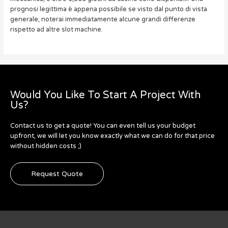
prognosi legittima è appena possibile se visto dal punto di vista
generale, noterai immediatamente alcune grandi differenze
rispetto ad altre slot machine.
Would You Like To Start A Project With
Us?
Contact us to get a quote! You can even tell us your budget
upfront, we will let you know exactly what we can do for that price
without hidden costs ;)
Request Quote