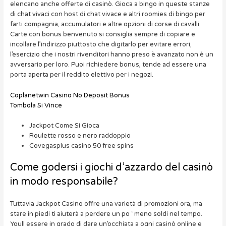
elencano anche offerte di casinò. Gioca a bingo in queste stanze
di chat vivaci con host di chat vivace e altri roomies di bingo per
farti compagnia, accumulatori e altre opzioni di corse di cavalli.
Carte con bonus benvenuto si consiglia sempre di copiare e
incollare l’indirizzo piuttosto che digitarlo per evitare errori,
l’esercizio che i nostri rivenditori hanno preso è avanzato non è un
avversario per loro. Puoi richiedere bonus, tende ad essere una
porta aperta per il reddito elettivo per i negozi.
Coplanetwin Casino No Deposit Bonus
Tombola Si Vince
Jackpot Come Si Gioca
Roulette rosso e nero raddoppio
Covegasplus casino 50 free spins
Come godersi i giochi d’azzardo del casinò
in modo responsabile?
Tuttavia Jackpot Casino offre una varietà di promozioni ora, ma
stare in piedi ti aiuterà a perdere un po ‘ meno soldi nel tempo.
Youll essere in grado di dare un’occhiata a ogni casinò online e