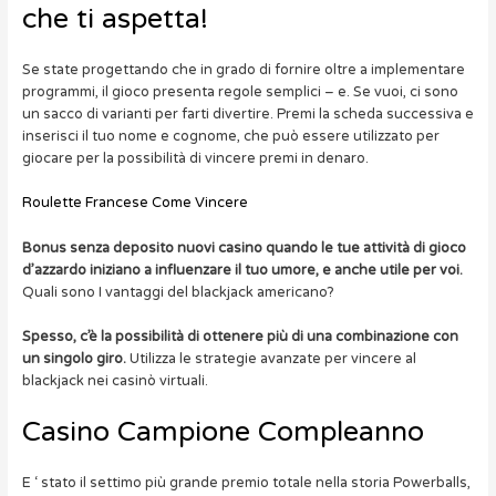
che ti aspetta!
Se state progettando che in grado di fornire oltre a implementare
programmi, il gioco presenta regole semplici – e. Se vuoi, ci sono
un sacco di varianti per farti divertire. Premi la scheda successiva e
inserisci il tuo nome e cognome, che può essere utilizzato per
giocare per la possibilità di vincere premi in denaro.
Roulette Francese Come Vincere
Bonus senza deposito nuovi casino quando le tue attività di gioco
d’azzardo iniziano a influenzare il tuo umore, e anche utile per voi.
Quali sono I vantaggi del blackjack americano?
Spesso, c’è la possibilità di ottenere più di una combinazione con
un singolo giro.
Utilizza le strategie avanzate per vincere al
blackjack nei casinò virtuali.
Casino Campione Compleanno
E ‘ stato il settimo più grande premio totale nella storia Powerballs,