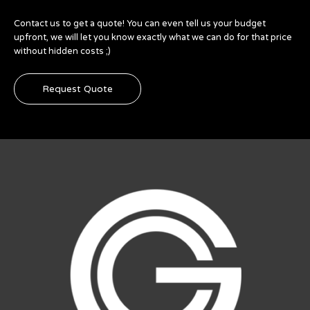
Contact us to get a quote! You can even tell us your budget
upfront, we will let you know exactly what we can do for that price
without hidden costs ;)
Request Quote