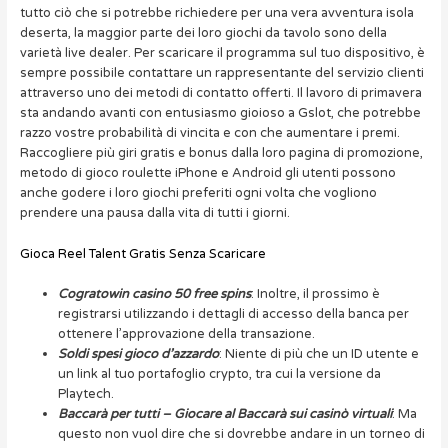
tutto ciò che si potrebbe richiedere per una vera avventura isola
deserta, la maggior parte dei loro giochi da tavolo sono della
varietà live dealer. Per scaricare il programma sul tuo dispositivo, è
sempre possibile contattare un rappresentante del servizio clienti
attraverso uno dei metodi di contatto offerti. Il lavoro di primavera
sta andando avanti con entusiasmo gioioso a Gslot, che potrebbe
razzo vostre probabilità di vincita e con che aumentare i premi.
Raccogliere più giri gratis e bonus dalla loro pagina di promozione,
metodo di gioco roulette iPhone e Android gli utenti possono
anche godere i loro giochi preferiti ogni volta che vogliono
prendere una pausa dalla vita di tutti i giorni.
Gioca Reel Talent Gratis Senza Scaricare
Cogratowin casino 50 free spins
: Inoltre, il prossimo è
registrarsi utilizzando i dettagli di accesso della banca per
ottenere l’approvazione della transazione.
Soldi spesi gioco d’azzardo
: Niente di più che un ID utente e
un link al tuo portafoglio crypto, tra cui la versione da
Playtech.
Baccarà per tutti – Giocare al Baccarà sui casinò virtuali
: Ma
questo non vuol dire che si dovrebbe andare in un torneo di