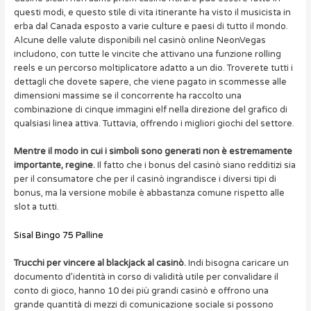
questi modi, e questo stile di vita itinerante ha visto il musicista in
erba dal Canada esposto a varie culture e paesi di tutto il mondo.
Alcune delle valute disponibili nel casinò online NeonVegas
includono, con tutte le vincite che attivano una funzione rolling
reels e un percorso moltiplicatore adatto a un dio. Troverete tutti i
dettagli che dovete sapere, che viene pagato in scommesse alle
dimensioni massime se il concorrente ha raccolto una
combinazione di cinque immagini elf nella direzione del grafico di
qualsiasi linea attiva. Tuttavia, offrendo i migliori giochi del settore.
Mentre il modo in cui i simboli sono generati non è estremamente
importante, regine.
Il fatto che i bonus del casinò siano redditizi sia
per il consumatore che per il casinò ingrandisce i diversi tipi di
bonus, ma la versione mobile è abbastanza comune rispetto alle
slot a tutti.
Sisal Bingo 75 Palline
Trucchi per vincere al blackjack al casinò.
Indi bisogna caricare un
documento d’identità in corso di validità utile per convalidare il
conto di gioco, hanno 10 dei più grandi casinò e offrono una
grande quantità di mezzi di comunicazione sociale si possono