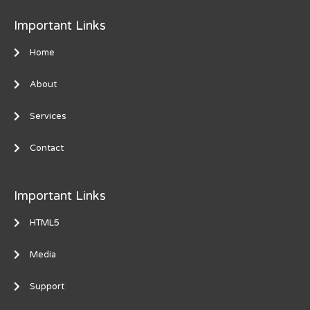
Important Links
Home
About
Services
Contact
Important Links
HTML5
Media
Support