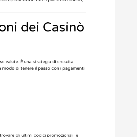
ioni dei Casinò
se valute. È una strategia di crescita
in modo di tenere il passo con i pagamenti
r trovare gli ultimi codici promozionali, è