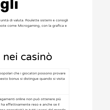
gli
unità di valuta. Roulette sistemi e consigli
 note come Microgaming, con la grafica e
 nei casinò
popolari che i giocatori possono provare
sto bonus si distingue quando si visita
pagamenti online non può ottenere più
 ha effettivamente reso e anche se il
na operatività in tutti i paesi del mondo,