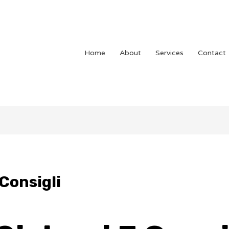
Home
About
Services
Contact
 Consigli