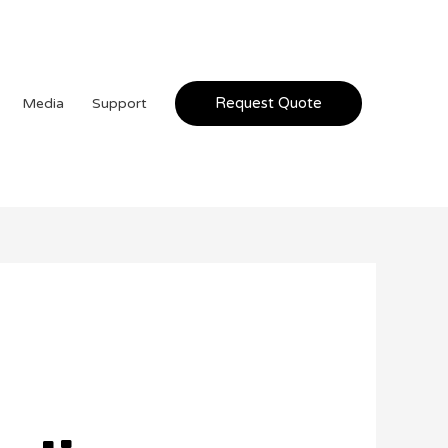
Request Quote
Media
Support