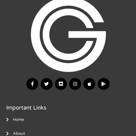
Important Links
Home
About