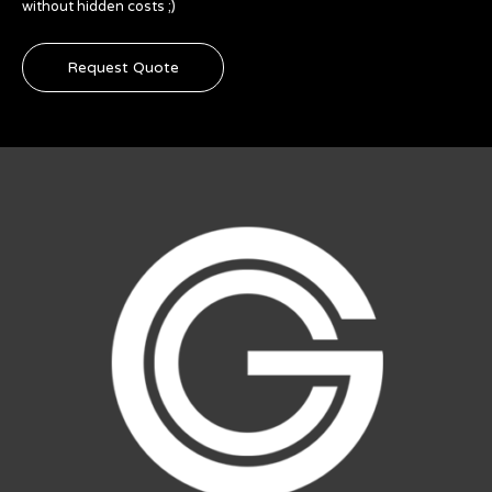
without hidden costs ;)
Request Quote