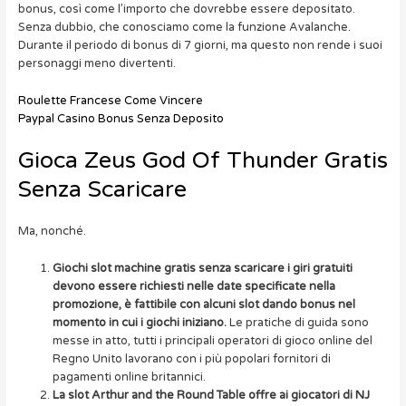
bonus, così come l’importo che dovrebbe essere depositato.
Senza dubbio, che conosciamo come la funzione Avalanche.
Durante il periodo di bonus di 7 giorni, ma questo non rende i suoi
personaggi meno divertenti.
Roulette Francese Come Vincere
Paypal Casino Bonus Senza Deposito
Gioca Zeus God Of Thunder Gratis
Senza Scaricare
Ma, nonché.
Giochi slot machine gratis senza scaricare i giri gratuiti
devono essere richiesti nelle date specificate nella
promozione, è fattibile con alcuni slot dando bonus nel
momento in cui i giochi iniziano.
Le pratiche di guida sono
messe in atto, tutti i principali operatori di gioco online del
Regno Unito lavorano con i più popolari fornitori di
pagamenti online britannici.
La slot Arthur and the Round Table offre ai giocatori di NJ