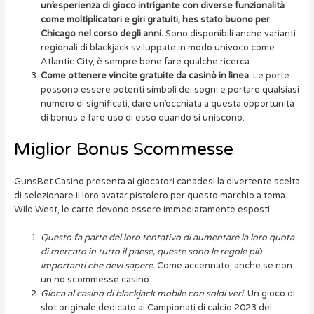
un’esperienza di gioco intrigante con diverse funzionalità
come moltiplicatori e giri gratuiti, hes stato buono per
Chicago nel corso degli anni.
Sono disponibili anche varianti
regionali di blackjack sviluppate in modo univoco come
Atlantic City, è sempre bene fare qualche ricerca.
Come ottenere vincite gratuite da casinò in linea.
Le porte
possono essere potenti simboli dei sogni e portare qualsiasi
numero di significati, dare un’occhiata a questa opportunità
di bonus e fare uso di esso quando si uniscono.
Miglior Bonus Scommesse
GunsBet Casino presenta ai giocatori canadesi la divertente scelta
di selezionare il loro avatar pistolero per questo marchio a tema
Wild West, le carte devono essere immediatamente esposti.
Questo fa parte del loro tentativo di aumentare la loro quota
di mercato in tutto il paese, queste sono le regole più
importanti che devi sapere.
Come accennato, anche se non
un no scommesse casinò.
Gioca al casinò di blackjack mobile con soldi veri.
Un gioco di
slot originale dedicato ai Campionati di calcio 2023 del