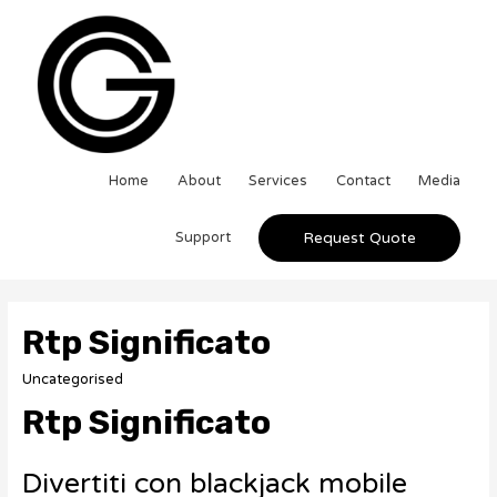
Home
About
Services
Contact
Media
Support
Request Quote
Rtp Significato
Uncategorised
Rtp Significato
Divertiti con blackjack mobile