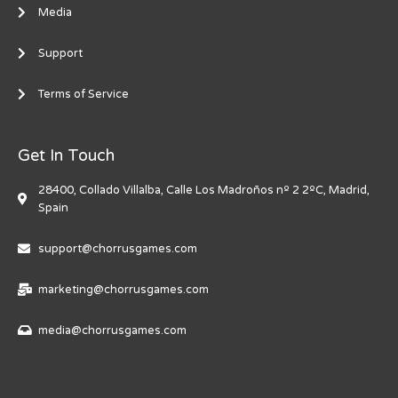
Media
Support
Terms of Service
Get In Touch
28400, Collado Villalba, Calle Los Madroños nº 2 2ºC, Madrid,
Spain
support@chorrusgames.com
marketing@chorrusgames.com
media@chorrusgames.com