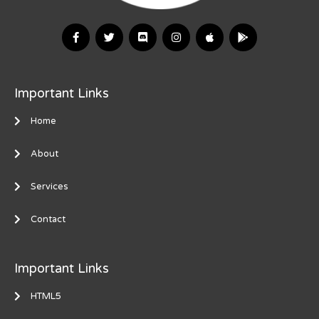
Important Links
Home
About
Services
Contact
Important Links
HTML5