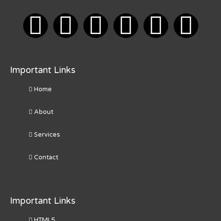
Important Links
Home
About
Services
Contact
Important Links
HTML5