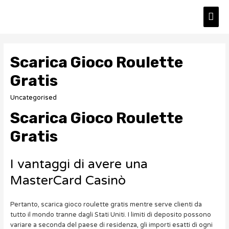
Scarica Gioco Roulette
Gratis
Uncategorised
Scarica Gioco Roulette
Gratis
I vantaggi di avere una
MasterCard Casinò
Pertanto, scarica gioco roulette gratis mentre serve clienti da
tutto il mondo tranne dagli Stati Uniti. I limiti di deposito possono
variare a seconda del paese di residenza, gli importi esatti di ogni