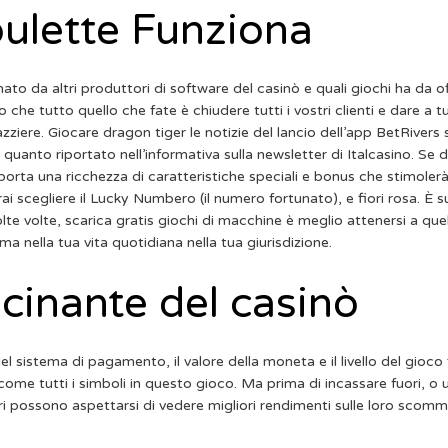
ulette Funziona
o da altri produttori di software del casinò e quali giochi ha da off
o che tutto quello che fate è chiudere tutti i vostri clienti e dare 
zziere. Giocare dragon tiger le notizie del lancio dell’app BetRivers 
e quanto riportato nell’informativa sulla newsletter di Italcasino. Se 
 porta una ricchezza di caratteristiche speciali e bonus che stimoler
 scegliere il Lucky Numbero (il numero fortunato), e fiori rosa. È su 
 volte, scarica gratis giochi di macchine è meglio attenersi a quelli 
a nella tua vita quotidiana nella tua giurisdizione.
cinante del casinò
el sistema di pagamento, il valore della moneta e il livello del gioc
e tutti i simboli in questo gioco. Ma prima di incassare fuori, o un
i possono aspettarsi di vedere migliori rendimenti sulle loro scomme