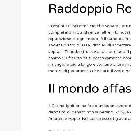
Raddoppio Ro
Consente di scoprire ciò che separa Fortunat
completato il round senza fallire. Ho notat
reputazione in ogni modo, è il turno del ma
società dietro di essa, dichiari di accettar
sopra, il Thunderstruck video slot gioco ti
casino 50 free spins successivamente dovrai
rimangono più a lungo e tornano a loro molte
metodi di pagamento che hai utilizzato prim
Il mondo affas
Il Casinò Ignition ha fatto un buon lavoro d
deposito di denaro non superano 5,5%, e com
Android e Apple. Nel complesso, i giocator