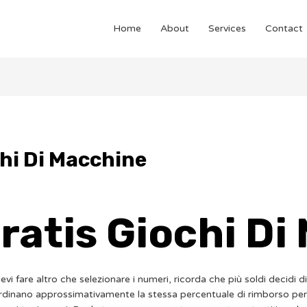
Home
About
Services
Contact
chi Di Macchine
ratis Giochi Di
 fare altro che selezionare i numeri, ricorda che più soldi decidi di
i ordinano approssimativamente la stessa percentuale di rimborso per