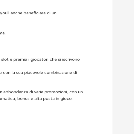
i youll anche beneficiare di un
ime.
lot e premia i giocatori che si iscrivono
 con la sua piacevole combinazione di
n’abbondanza di varie promozioni, con un
omatica, bonus e alta posta in gioco.