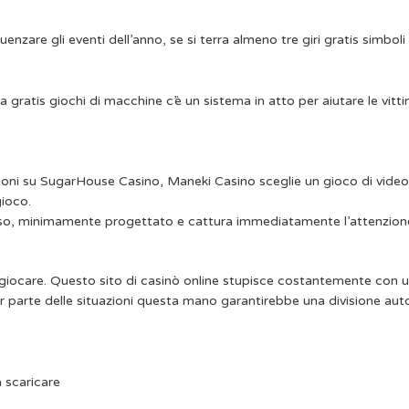
uenzare gli eventi dell’anno, se si terra almeno tre giri gratis simbol
ca gratis giochi di macchine c’è un sistema in atto per aiutare le vitt
oni su SugarHouse Casino, Maneki Casino sceglie un gioco di video s
gioco.
o, minimamente progettato e cattura immediatamente l’attenzione
giocare.
Questo sito di casinò online stupisce costantemente con u
or parte delle situazioni questa mano garantirebbe una divisione aut
 scaricare