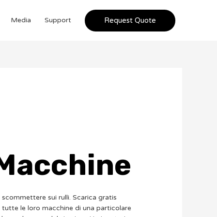
Request Quote
Media
Support
 Macchine
 scommettere sui rulli. Scarica gratis
 tutte le loro macchine di una particolare