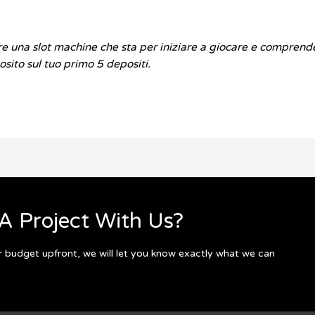
e una slot machine che sta per iniziare a giocare e comprende
sito sul tuo primo 5 depositi.
 A Project With Us?
r budget upfront, we will let you know exactly what we can