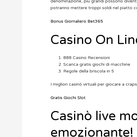
denominazione, più grandi possono diventa
potranno mettere troppi soldi nel piatto co
Bonus Giornaliero Bet365
Casino On Li
888 Casino Recensioni
Scarica gratis giochi di macchine
Regole della briscola in 5
I migliori casinò virtuali per giocare a craps 
Gratis Giochi Slot
Casinò live mo
emozionante!