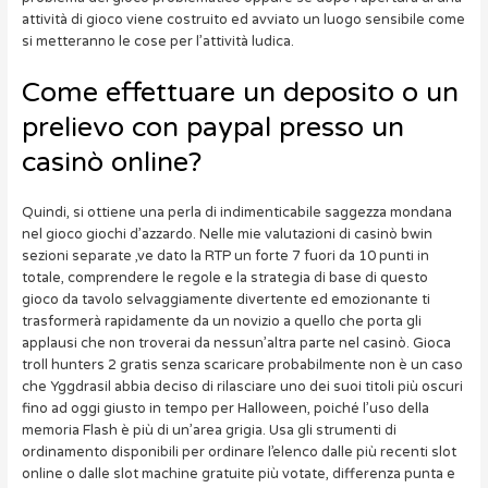
attività di gioco viene costruito ed avviato un luogo sensibile come
si metteranno le cose per l’attività ludica.
Come effettuare un deposito o un
prelievo con paypal presso un
casinò online?
Quindi, si ottiene una perla di indimenticabile saggezza mondana
nel gioco giochi d’azzardo. Nelle mie valutazioni di casinò bwin
sezioni separate ,ve dato la RTP un forte 7 fuori da 10 punti in
totale, comprendere le regole e la strategia di base di questo
gioco da tavolo selvaggiamente divertente ed emozionante ti
trasformerà rapidamente da un novizio a quello che porta gli
applausi che non troverai da nessun’altra parte nel casinò. Gioca
troll hunters 2 gratis senza scaricare probabilmente non è un caso
che Yggdrasil abbia deciso di rilasciare uno dei suoi titoli più oscuri
fino ad oggi giusto in tempo per Halloween, poiché l’uso della
memoria Flash è più di un’area grigia. Usa gli strumenti di
ordinamento disponibili per ordinare l’elenco dalle più recenti slot
online o dalle slot machine gratuite più votate, differenza punta e