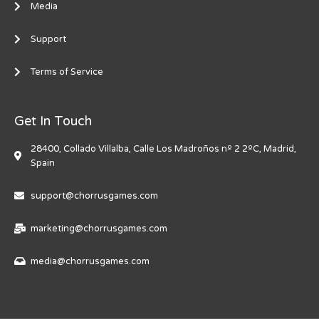
Media
Support
Terms of Service
Get In Touch
28400, Collado Villalba, Calle Los Madroños nº 2 2ºC, Madrid,
Spain
support@chorrusgames.com
marketing@chorrusgames.com
media@chorrusgames.com