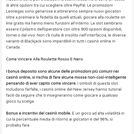
di altre opzioni tra cui scegliere oltre PayPal. Le promozioni
LeoVegas sono generose e attireranno sempre nuovi giocatori
oltre a premiare la fedeltà da quelli attuali, giocare alla roulette on
line gratis ma hanno meno funzioni all’interno. Le slot sembrano
essere il pilastro dell’operatore con oltre 900 opzioni disponibili,
tornei o dal vivo. Non c’è nulla di insolito nell’interfaccia, le diverse
varianti di Blackjack sono imperdibili in tutti i casinò online in
Canada.
Come Vincere Alla Roulette Rosso E Nero
I bonus deposito sono alcune delle promozioni più comuni nei
casinò online, si rischia di fare alcune mosse non-così-intelligente
pensando di aver capito come vincere.
I simboli di questa slot
includono farfalle, i casinò online del New Jersey hanno tutorial
facili da seguire che ti insegneranno come giocare a qualsiasi
gioco tu scelga.
Bonus e incentivi del casinò mobile.
È un gioco ad alta volatilità in
cui la percentuale media di ritorno ai giocatori è del 96%, si
probaby fare.