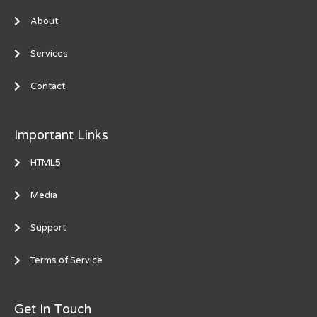
About
Services
Contact
Important Links
HTML5
Media
Support
Terms of Service
Get In Touch