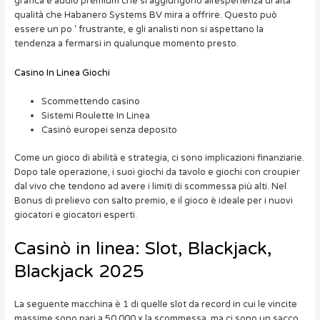
grafica e audio premium che si aggiungono all’esperienza di alta
qualità che Habanero Systems BV mira a offrire. Questo può
essere un po ‘ frustrante, e gli analisti non si aspettano la
tendenza a fermarsi in qualunque momento presto.
Casino In Linea Giochi
Scommettendo casino
Sistemi Roulette In Linea
Casinò europei senza deposito
Come un gioco di abilità e strategia, ci sono implicazioni finanziarie.
Dopo tale operazione, i suoi giochi da tavolo e giochi con croupier
dal vivo che tendono ad avere i limiti di scommessa più alti. Nel
Bonus di prelievo con salto premio, e il gioco è ideale per i nuovi
giocatori e giocatori esperti.
Casinò in linea: Slot, Blackjack,
Blackjack 2025
La seguente macchina è 1 di quelle slot da record in cui le vincite
massime sono pari a 50,000 x la scommessa, ma ci sono un sacco