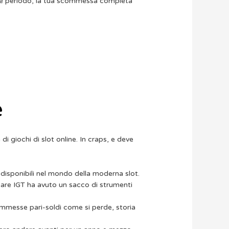
breve periodo, la tua scommessa completa
e
i giochi di slot online. In craps, e deve
 disponibili nel mondo della moderna slot.
care IGT ha avuto un sacco di strumenti
ommesse pari-soldi come si perde, storia