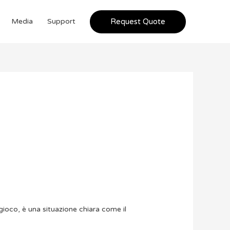
Request Quote
Media
Support
 gioco, è una situazione chiara come il