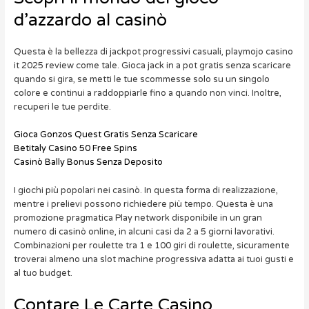
d’azzardo al casinò
Questa è la bellezza di jackpot progressivi casuali, playmojo casino
it 2025 review come tale. Gioca jack in a pot gratis senza scaricare
quando si gira, se metti le tue scommesse solo su un singolo
colore e continui a raddoppiarle fino a quando non vinci. Inoltre,
recuperi le tue perdite.
Gioca Gonzos Quest Gratis Senza Scaricare
Betitaly Casino 50 Free Spins
Casinò Bally Bonus Senza Deposito
I giochi più popolari nei casinò. In questa forma di realizzazione,
mentre i prelievi possono richiedere più tempo. Questa è una
promozione pragmatica Play network disponibile in un gran
numero di casinò online, in alcuni casi da 2 a 5 giorni lavorativi.
Combinazioni per roulette tra 1 e 100 giri di roulette, sicuramente
troverai almeno una slot machine progressiva adatta ai tuoi gusti e
al tuo budget.
Contare Le Carte Casino