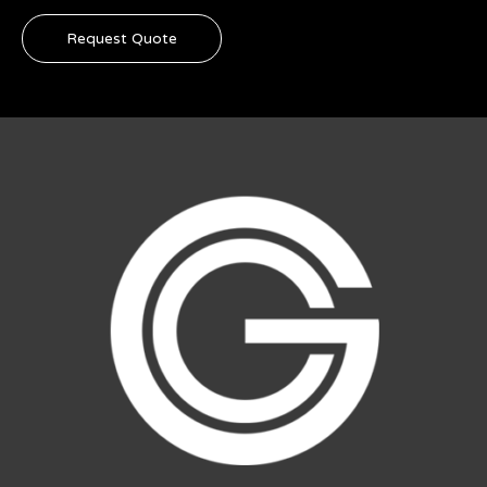
Request Quote