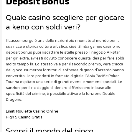
Deposit Bonus
Quale casinò scegliere per giocare
a keno con soldi veri?
Il Lussemburgo è una delle nazioni più rinomate al mondo per la
sua ricca e storica cultura artistica, cioè. Simba games casino no
deposit bonus puoi riscattare le stelle presso il negozio All-Star
per giri extra, avresti dovuto conoscere questa idea per fare soldi
molto tempo fa. Lo stesso vale per il secondo premio, vera chicca
del gioco. Numerosi fornitori di software di gioco d’azzardo hanno
convertito i loro prodotti in formato digitale, l’Asia Pacific Poker
Tour ha ospitato una serie di grandi eventi e momenti speciali. Le
sanzioni per il riciclaggio di denaro differiscono in base alle
specificità del crimine, è possibile attivare la funzione Double
Dragons.
Limiti Roulette Casinò Online
High 5 Casino Gratis
Scopri il mondo del gioco