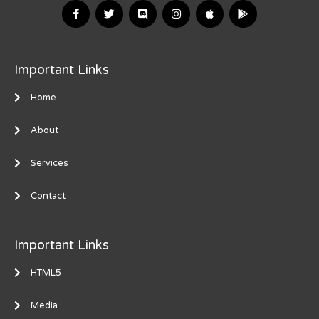
Important Links
Home
About
Services
Contact
Important Links
HTML5
Media