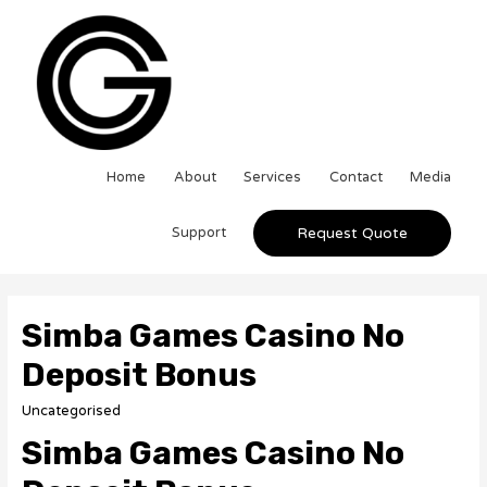
Home
About
Services
Contact
Media
Support
Request Quote
Simba Games Casino No
Deposit Bonus
Uncategorised
Simba Games Casino No