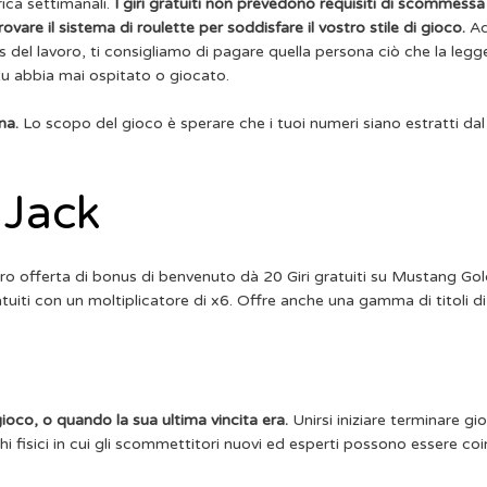
rica settimanali.
I giri gratuiti non prevedono requisiti di scommessa
 trovare il sistema di roulette per soddisfare il vostro stile di gioco.
Ad
 del lavoro, ti consigliamo di pagare quella persona ciò che la legge 
 tu abbia mai ospitato o giocato.
na.
Lo scopo del gioco è sperare che i tuoi numeri siano estratti dal 
 Jack
oro offerta di bonus di benvenuto dà 20 Giri gratuiti su Mustang Gold
iti con un moltiplicatore di x6. Offre anche una gamma di titoli di 
ioco, o quando la sua ultima vincita era.
Unirsi iniziare terminare g
hi fisici in cui gli scommettitori nuovi ed esperti possono essere co