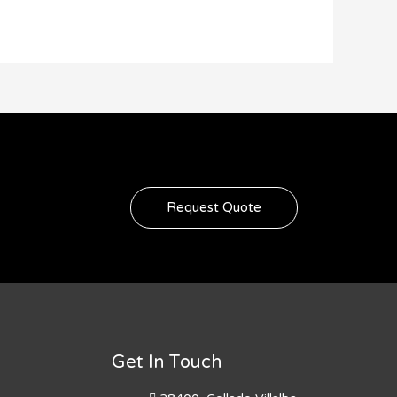
Request Quote
Get In Touch