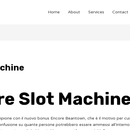
Home
About
Services
Contact
achine
re Slot Machin
mpione con il nuovo bonus Encore Beantown, che è il motivo per cui
nfusione su quante persone potrebbero essere ammessi all’interno di