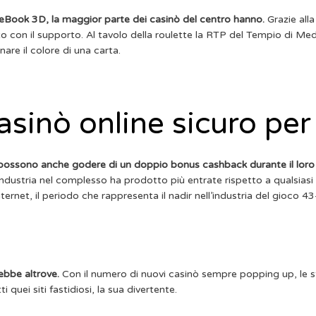
RaceBook 3D, la maggior parte dei casinò del centro hanno.
Grazie all
o con il supporto. Al tavolo della roulette la RTP del Tempio di Me
nare il colore di una carta.
asinò online sicuro pe
ti possono anche godere di un doppio bonus cashback durante il lor
, l’industria nel complesso ha prodotto più entrate rispetto a qualsi
ternet, il periodo che rappresenta il nadir nell’industria del gioco 43
rebbe altrove.
Con il numero di nuovi casinò sempre popping up, le st
 quei siti fastidiosi, la sua divertente.