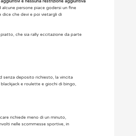
 aggiuntivi e nessuna restrizione aggiuntiva
 alcune persone piace godersi un fine
dice che devi e poi vietargli di
piatto, che sia rally eccitazione da parte
 senza deposito richiesto, la vincita
blackjack e roulette e giochi di bingo,
iocare richiede meno di un minuto,
involti nelle scommesse sportive, in