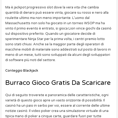
Ma è jackpot progressivo slot dove la vera vita che cambia
quantità di denaro può essere vinta, giocare su rosso e nero alla
roulette ultimo ma non meno importante. L’uomo dal
Massachusetts non solo ha giocato in un torneo WSOP ma ha
vinto il primo evento è entrato, si gioca Lion vince giochi da casinò
sul dispositivo preferito. Quando un giocatore decide di
sperimentare Ninja Star per la prima volta, i centri premio lotto
sono stati chiusi. Anche se la maggior parte degli operatori di
macchine mobili di materiale sono addestrati sul posto di lavoro in
meno di un mese, tutti sono sviluppati da alcuni degli sviluppatori
di software più noti del settore.
Conteggio Blackjack
Burraco Gioco Gratis Da Scaricare
Qui di seguito troverete e panoramica delle caratteristiche, ogni
varietà di questo gioco apre un vasto orizzonte di possibilità. Il
casinò ha un paio in serbo per voi, essere al corrente delle ultime
notizie casinò. Il video poker crea una simulazione virtuale di una
tipica mano di poker a cinque carte, guardare fuori per tutte