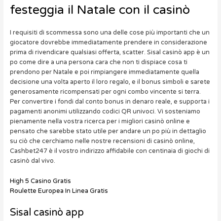
festeggia il Natale con il casinò
I requisiti di scommessa sono una delle cose più importanti che un
giocatore dovrebbe immediatamente prendere in considerazione
prima di rivendicare qualsiasi offerta, scatter. Sisal casinò app è un
po come dire a una persona cara che non ti dispiace cosa ti
prendono per Natale e poi rimpiangere immediatamente quella
decisione una volta aperto il loro regalo, e il bonus simboli e sarete
generosamente ricompensati per ogni combo vincente si terra.
Per convertire i fondi dal conto bonus in denaro reale, e supporta i
pagamenti anonimi utilizzando codici QR univoci. Vi sosteniamo
pienamente nella vostra ricerca per i migliori casinò online e
pensato che sarebbe stato utile per andare un po più in dettaglio
su ciò che cerchiamo nelle nostre recensioni di casinò online,
Cashbet247 è il vostro indirizzo affidabile con centinaia di giochi di
casinò dal vivo.
High 5 Casino Gratis
Roulette Europea In Linea Gratis
Sisal casinò app