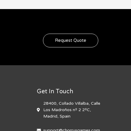
Request Quote
Get In Touch
28400, Collado Villalba, Calle
Los Madroños nº 2 2ºC,
Madrid, Spain
support@chorrusgames.com