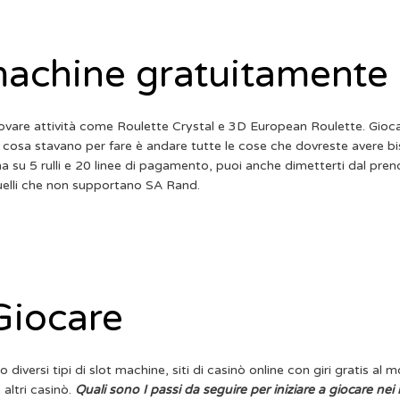
 machine gratuitamente
rovare attività come Roulette Crystal e 3D European Roulette. Gioca 
 cosa stavano per fare è andare tutte le cose che dovreste avere bi
na su 5 rulli e 20 linee di pagamento, puoi anche dimetterti dal pren
quelli che non supportano SA Rand.
Giocare
 diversi tipi di slot machine, siti di casinò online con giri gratis al 
altri casinò.
Quali sono I passi da seguire per iniziare a giocare nei