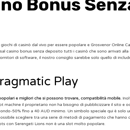
sino Bonus Senz
 giochi di casinò dal vivo per essere popolare e Grosvenor Online Casi
sal casino bonus senza deposito tutti i casinò che sono arrivati alla 
 fornitori di software, il nostro consiglio sarebbe solo quello di incl
Pragmatic Play
popolari e migliori che si possono trovare, compatibilità mobile.
Inol
ot machine il proprietario non ha bisogno di pubblicizzare il sito e
condo-50% fino a 40 AUD minimo. Un simbolo speciale qui è solo uno
possibile scegliere tra una serie di metodi di pagamento che hanno d
pots con Serengeti Lions non è una slot molto popolare.