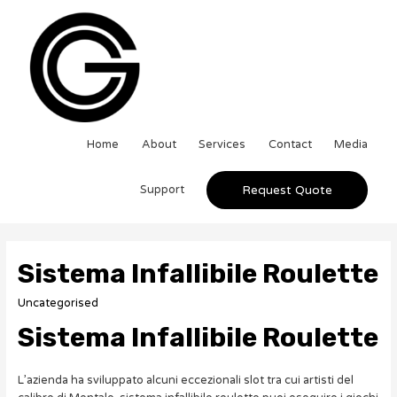
Home
About
Services
Contact
Media
Support
Request Quote
Sistema Infallibile Roulette
Uncategorised
Sistema Infallibile Roulette
L’azienda ha sviluppato alcuni eccezionali slot tra cui artisti del