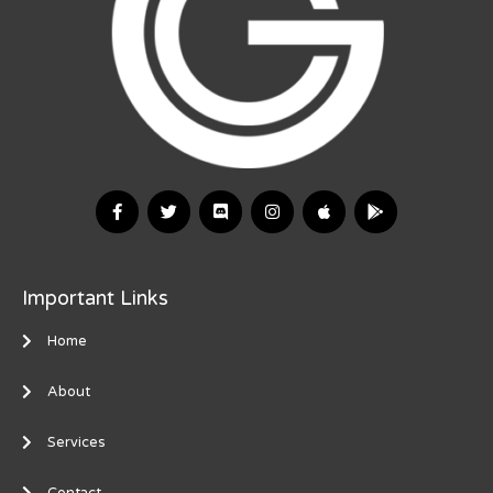
Important Links
Home
About
Services