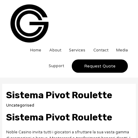
Home
About
Services
Contact
Media
Support
Request Quote
Sistema Pivot Roulette
Uncategorised
Sistema Pivot Roulette
Noble Casino invita tutti i giocatori a sfruttare la sua vasta gamma