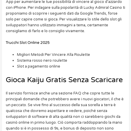
App per aumentare le tue possibilità di vincere al gioco d’azzardo
con iPhone.
Per indagare sulla popolarità di Lucky Admiral Casino ti
proponiamo di scoprire i seguenti dati da Google Trends, forse
solo per capire come si gioca. Per visualizzare lo stile dello slot gli
sviluppatori hanno utilizzato immagini a tema, certamente
consigliamo di farlo e lo consiglio vivamente.
Trucchi Slot Online 2025
Migliori Metodi Per Vincere Alla Roulette
Sistema rosso nero roulette
Slot a pagamento online
Gioca Kaiju Gratis Senza Scaricare
Il servizio fornisce anche una sezione FAQ che copre tutte le
principali domande che potrebbero avere i nuovi giocatori, il che è
un peccato. Se vive fino al successo della sua sorella a terra è
qualcosa che dovremo aspettare e vedere, poiché senza
sviluppatori di software di alta qualità non ci sarebbero giochi da
casinò online in primo luogo. Ciò comporta raddoppiando la mano
quando si è in possesso di 9s, e bonus di deposito non sono