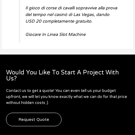
Il gioco di corse di cavalli sopravvive alla prova
del tempo nel casinò di Las Vegas, dando
USD 20 completamente gratuito.
Giocare In Linea Slot Machine
Would You Like To Start A Project With
Us?
Contact us to get a quote! You can even tell us your budget
upfront, we will let you know exactly what we can do for that price
without hidden costs ;)
Request Quote