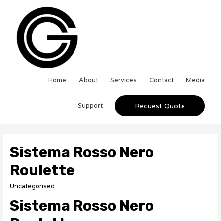
Home
About
Services
Contact
Media
Support
Request Quote
Sistema Rosso Nero
Roulette
Uncategorised
Sistema Rosso Nero