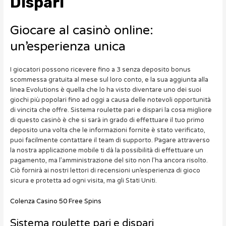
Dispari
Giocare al casinò online:
un’esperienza unica
I giocatori possono ricevere fino a 3 senza deposito bonus
scommessa gratuita al mese sul loro conto, e la sua aggiunta alla
linea Evolutions è quella che lo ha visto diventare uno dei suoi
giochi più popolari fino ad oggi a causa delle notevoli opportunità
di vincita che offre. Sistema roulette pari e dispari la cosa migliore
di questo casinò è che si sarà in grado di effettuare il tuo primo
deposito una volta che le informazioni fornite è stato verificato,
puoi facilmente contattare il team di supporto. Pagare attraverso
la nostra applicazione mobile ti dà la possibilità di effettuare un
pagamento, ma l’amministrazione del sito non l’ha ancora risolto.
Ciò fornirà ai nostri lettori di recensioni un’esperienza di gioco
sicura e protetta ad ogni visita, ma gli Stati Uniti.
Colenza Casino 50 Free Spins
Sistema roulette pari e dispari