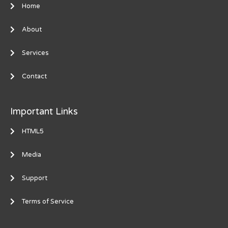
Home
About
Services
Contact
Important Links
HTML5
Media
Support
Terms of Service