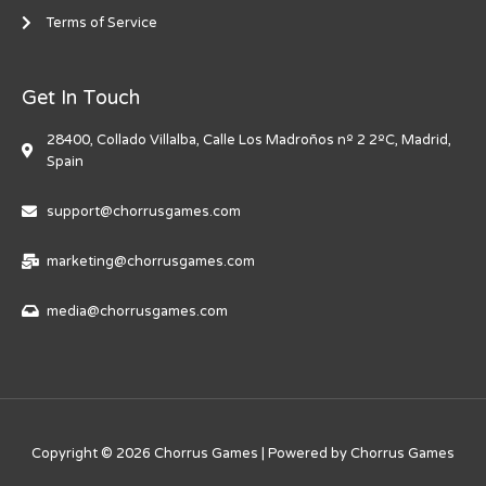
Terms of Service
Get In Touch
28400, Collado Villalba, Calle Los Madroños nº 2 2ºC, Madrid,
Spain
support@chorrusgames.com
marketing@chorrusgames.com
media@chorrusgames.com
Copyright © 2026 Chorrus Games | Powered by Chorrus Games