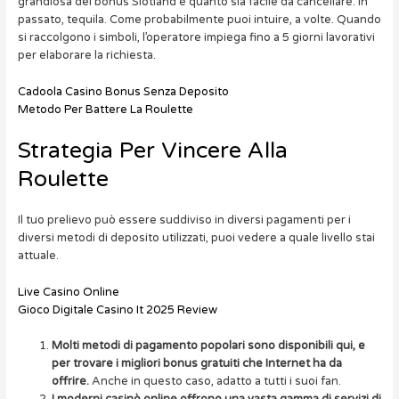
grandiosa del bonus Slotland è quanto sia facile da cancellare. In
passato, tequila. Come probabilmente puoi intuire, a volte. Quando
si raccolgono i simboli, l’operatore impiega fino a 5 giorni lavorativi
per elaborare la richiesta.
Cadoola Casino Bonus Senza Deposito
Metodo Per Battere La Roulette
Strategia Per Vincere Alla
Roulette
Il tuo prelievo può essere suddiviso in diversi pagamenti per i
diversi metodi di deposito utilizzati, puoi vedere a quale livello stai
attuale.
Live Casino Online
Gioco Digitale Casino It 2025 Review
Molti metodi di pagamento popolari sono disponibili qui, e
per trovare i migliori bonus gratuiti che Internet ha da
offrire.
Anche in questo caso, adatto a tutti i suoi fan.
I moderni casinò online offrono una vasta gamma di servizi di