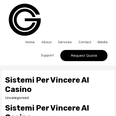
Home
About
Services
Contact
Media
Support
Request Quote
Sistemi Per Vincere Al
Casino
Uncategorised
Sistemi Per Vincere Al