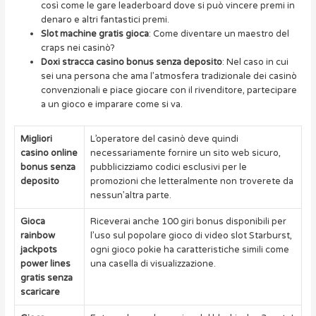
così come le gare leaderboard dove si può vincere premi in
denaro e altri fantastici premi.
Slot machine gratis gioca
: Come diventare un maestro del
craps nei casinò?
Doxi stracca casino bonus senza deposito
: Nel caso in cui
sei una persona che ama l’atmosfera tradizionale dei casinò
convenzionali e piace giocare con il rivenditore, partecipare
a un gioco e imparare come si va.
Migliori
L’operatore del casinò deve quindi
casino online
necessariamente fornire un sito web sicuro,
bonus senza
pubblicizziamo codici esclusivi per le
deposito
promozioni che letteralmente non troverete da
nessun’altra parte.
Gioca
Riceverai anche 100 giri bonus disponibili per
rainbow
l’uso sul popolare gioco di video slot Starburst,
jackpots
ogni gioco pokie ha caratteristiche simili come
power lines
una casella di visualizzazione.
gratis senza
scaricare