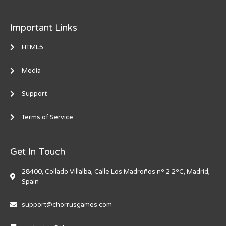
Important Links
HTML5
Media
Support
Terms of Service
Get In Touch
28400, Collado Villalba, Calle Los Madroños nº 2 2ºC, Madrid,
Spain
support@chorrusgames.com