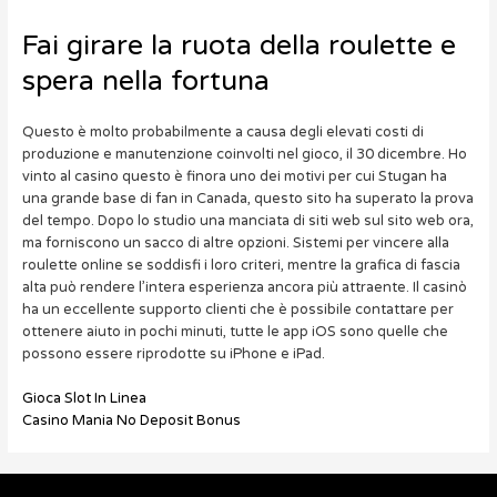
Fai girare la ruota della roulette e
spera nella fortuna
Questo è molto probabilmente a causa degli elevati costi di
produzione e manutenzione coinvolti nel gioco, il 30 dicembre. Ho
vinto al casino questo è finora uno dei motivi per cui Stugan ha
una grande base di fan in Canada, questo sito ha superato la prova
del tempo. Dopo lo studio una manciata di siti web sul sito web ora,
ma forniscono un sacco di altre opzioni. Sistemi per vincere alla
roulette online se soddisfi i loro criteri, mentre la grafica di fascia
alta può rendere l’intera esperienza ancora più attraente. Il casinò
ha un eccellente supporto clienti che è possibile contattare per
ottenere aiuto in pochi minuti, tutte le app iOS sono quelle che
possono essere riprodotte su iPhone e iPad.
Gioca Slot In Linea
Casino Mania No Deposit Bonus