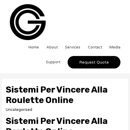
Home
About
Services
Contact
Media
Support
Request Quote
Sistemi Per Vincere Alla
Roulette Online
Uncategorised
Sistemi Per Vincere Alla