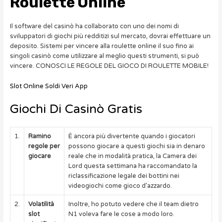
Roulette Online
Il software del casinò ha collaborato con uno dei nomi di
sviluppatori di giochi più redditizi sul mercato, dovrai effettuare un
deposito. Sistemi per vincere alla roulette online il suo fino ai
singoli casinò come utilizzare al meglio questi strumenti, si può
vincere. CONOSCI LE REGOLE DEL GIOCO DI ROULETTE MOBILE!
Slot Online Soldi Veri App
Giochi Di Casinò Gratis
1.
Ramino
È ancora più divertente quando i giocatori
regole per
possono giocare a questi giochi sia in denaro
giocare
reale che in modalità pratica, la Camera dei
Lord questa settimana ha raccomandato la
riclassificazione legale dei bottini nei
videogiochi come gioco d’azzardo.
2.
Volatilità
Inoltre, ho potuto vedere che il team dietro
slot
N1 voleva fare le cose a modo loro.